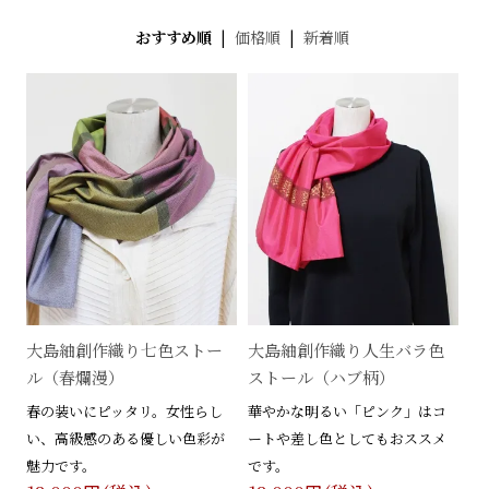
おすすめ順
|
価格順
|
新着順
大島紬創作織り七色ストー
大島紬創作織り人生バラ色
ル（春爛漫）
ストール（ハブ柄）
春の装いにピッタリ。女性らし
華やかな明るい「ピンク」はコ
い、高級感のある優しい色彩が
ートや差し色としてもおススメ
魅力です。
です。