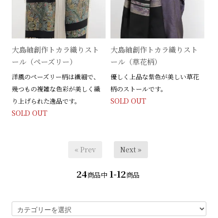
大島紬創作トカラ織りスト
大島紬創作トカラ織りスト
ール（ペーズリー）
ール（草花柄）
洋風のペーズリー柄は繊細で、
優しく上品な紫色が美しい草花
幾つもの複雑な色彩が美しく織
柄のストールです。
SOLD OUT
り上げられた逸品です。
SOLD OUT
« Prev
Next »
24
1-12
商品中
商品