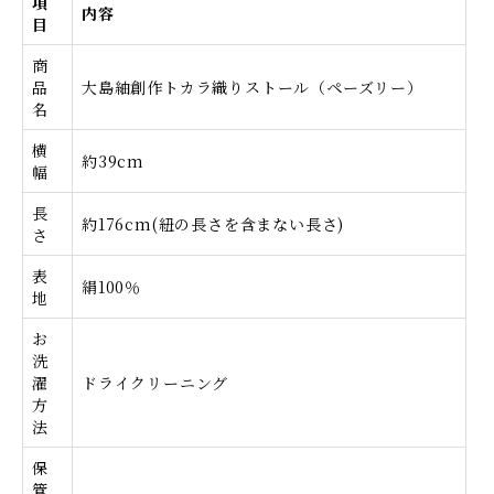
項
内容
目
商
品
大島紬創作トカラ織りストール（ペーズリー）
名
横
約39cm
幅
長
約176cm(紐の長さを含まない長さ)
さ
表
絹100％
地
お
洗
濯
ドライクリーニング
方
法
保
管